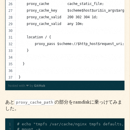
    proxy_cache         cache_static_file;
    proxy_cache_key     $scheme$host$uri$is_args$args;
    proxy_cache_valid   200 302 304 1d;
    proxy_cache_valid   any 10m;
    location / {
        proxy_pass $scheme://$http_host$request_uri;
    }
  }
}
hosted with ❤ by
GitHub
あと
の部分をramdiskに乗っけてみま
proxy_cache_path
した。
1
2