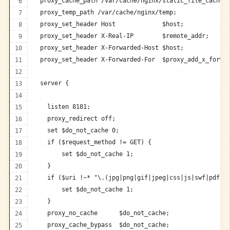
  proxy_cache_path /var/cache/nginx/static_file_cache 
  proxy_temp_path /var/cache/nginx/temp;
  proxy_set_header Host             $host;
  proxy_set_header X-Real-IP        $remote_addr;
  proxy_set_header X-Forwarded-Host $host;
  proxy_set_header X-Forwarded-For  $proxy_add_x_forwa
  server {
    listen 8181;
    proxy_redirect off;
    set $do_not_cache 0;
    if ($request_method != GET) {
        set $do_not_cache 1;
    }
    if ($uri !~* "\.(jpg|png|gif|jpeg|css|js|swf|pdf|h
        set $do_not_cache 1;
    }
    proxy_no_cache      $do_not_cache;
    proxy_cache_bypass  $do_not_cache;