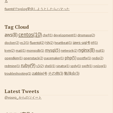
る
fluentdでsyslog受信しようとしたらハマった
Tag Cloud
centos(10)
aws(8)
dnsmasq(2)
chef(1)
development(1)
jaws-ug(4)
docker(2)
fluentd(2)
HA(2)
ec2(1)
heartbeat(1)
jtf(1)
nginx(8)
mysql(5)
kvm(2)
network(2)
mail(1)
mongodb(1)
nsd(1)
php(5)
openstack(2)
redis(2)
opendkim(1)
pacemaker(1)
postfix(1)
ruby(9)
s3(2)
redmine(1)
shell(1)
sinatra(1)
spdy(1)
swift(1)
syslog(1)
zabbix(4)
その他(3)
勉強会(3)
troubleshooting(1)
Latest Tweets
@youyo_ からのツイート