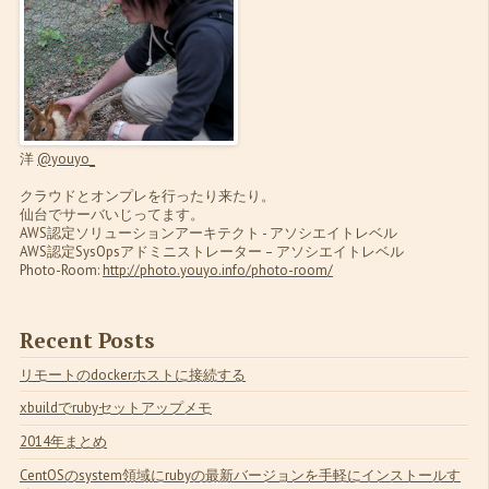
洋
@youyo_
クラウドとオンプレを行ったり来たり。
仙台でサーバいじってます。
AWS認定ソリューションアーキテクト - アソシエイトレベル
AWS認定SysOpsアドミニストレーター – アソシエイトレベル
Photo-Room:
http://photo.youyo.info/photo-room/
Recent Posts
リモートのdockerホストに接続する
xbuildでrubyセットアップメモ
2014年まとめ
CentOSのsystem領域にrubyの最新バージョンを手軽にインストールす