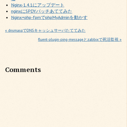
Nginx-1.4.1にアップデート
nginxにSPDYパッチあててみた
Nginx+php-fpmでphpMyAdminを動かす
« dnsmasqでDNSキャッシュサーバたててみた
fluent-plugin-ping-messageとzabbixで死活監視 »
Comments